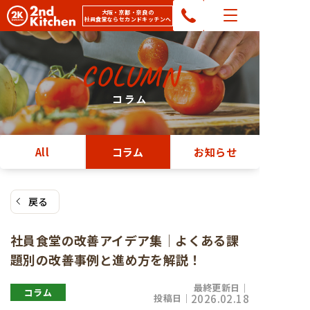
コ
大阪・京都・奈良の
社員食堂ならセカンドキッチンへ
ン
テ
ン
COLUMN
ツ
へ
コラム
ス
キ
ッ
All
コラム
お知らせ
プ
戻る
社員食堂の改善アイデア集│よくある課
題別の改善事例と進め方を解説！
最終更新日｜
コラム
投稿日｜
2026.02.18