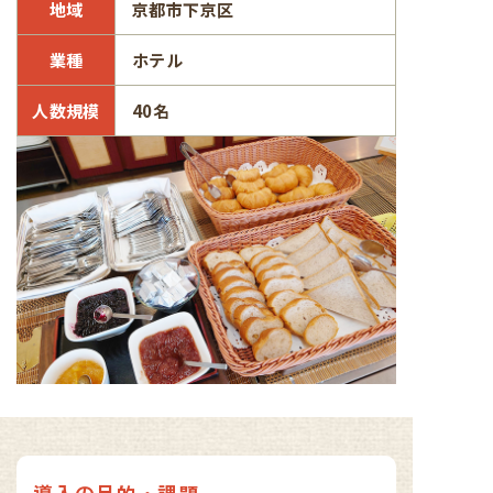
地域
京都市下京区
業種
ホテル
人数規模
40名