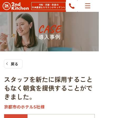
コ
大阪・京都・奈良の
社員食堂ならセカンドキッチンへ
ン
テ
ン
CASE
ツ
へ
導入事例
ス
キ
ッ
プ
戻る
スタッフを新たに採用すること
もなく朝食を提供することがで
きました。
京都市のホテルS社様